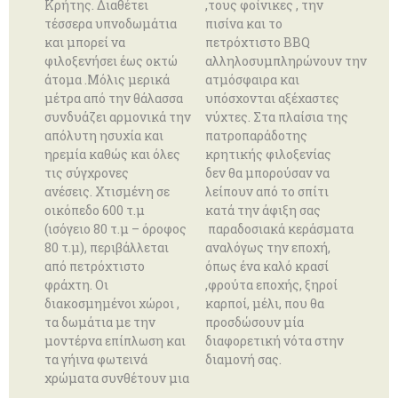
Κρήτης. Διαθέτει
,τους φοίνικες , την
τέσσερα υπνοδωμάτια
πισίνα και το
και μπορεί να
πετρόχτιστο BBQ
φιλοξενήσει έως οκτώ
αλληλοσυμπληρώνουν την
άτομα .Μόλις μερικά
ατμόσφαιρα και
μέτρα από την θάλασσα
υπόσχονται αξέχαστες
συνδυάζει αρμονικά την
νύχτες. Στα πλαίσια της
απόλυτη ησυχία και
πατροπαράδοτης
ηρεμία καθώς και όλες
κρητικής φιλοξενίας
τις σύγχρονες
δεν θα μπορούσαν να
ανέσεις. Χτισμένη σε
λείπουν από το σπίτι
οικόπεδο 600 τ.μ
κατά την άφιξη σας
(ισόγειο 80 τ.μ – όροφος
παραδοσιακά κεράσματα
80 τ.μ), περιβάλλεται
αναλόγως την εποχή,
από πετρόχτιστο
όπως ένα καλό κρασί
φράχτη. Οι
,φρούτα εποχής, ξηροί
διακοσμημένοι χώροι ,
καρποί, μέλι, που θα
τα δωμάτια με την
προσδώσουν μία
μοντέρνα επίπλωση και
διαφορετική νότα στην
τα γήινα φωτεινά
διαμονή σας.
χρώματα συνθέτουν μια