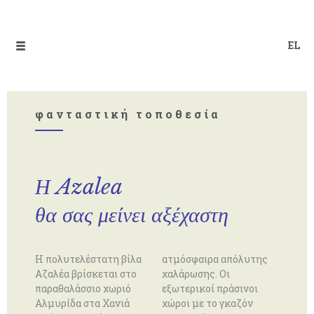
EL
φανταστική τοποθεσία
Η Azalea
θα σας μείνει αξέχαστη
Η πολυτελέστατη βίλα
ατμόσφαιρα απόλυτης
Αζαλέα βρίσκεται στο
χαλάρωσης. Οι
παραθαλάσσιο χωριό
εξωτερικοί πράσινοι
Αλμυρίδα στα Χανιά
χώροι με το γκαζόν