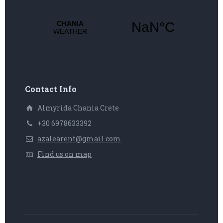
Contact Info
Almyrida Chania Crete
+30 6978633392
azalearent@gmail.com
Find us on map